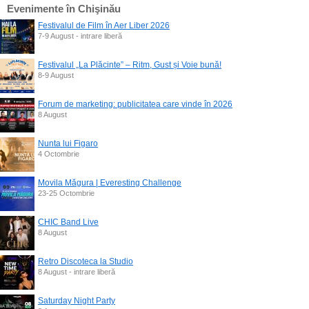
Evenimente în Chişinău
Festivalul de Film în Aer Liber 2026
7-9 August - intrare liberă
Festivalul „La Plăcinte” – Ritm, Gust și Voie bună!
8-9 August
Forum de marketing: publicitatea care vinde în 2026
8 August
Nunta lui Figaro
4 Octombrie
Movila Măgura | Everesting Challenge
23-25 Octombrie
CHIC Band Live
8 August
Retro Discoteca la Studio
8 August - intrare liberă
Saturday Night Party